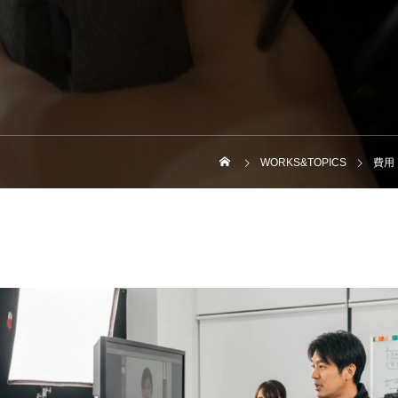
WORKS&TOPICS
費用